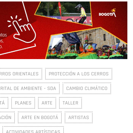
RROS ORIENTALES
PROTECCIÓN A LOS CERROS
RITAL DE AMBIENTE - SDA
CAMBIO CLIMÁTICO
TÁ
PLANES
ARTE
TALLER
CIÓN
ARTE EN BOGOTÁ
ARTISTAS
ACTIVIDADES ARTÍSTICAS