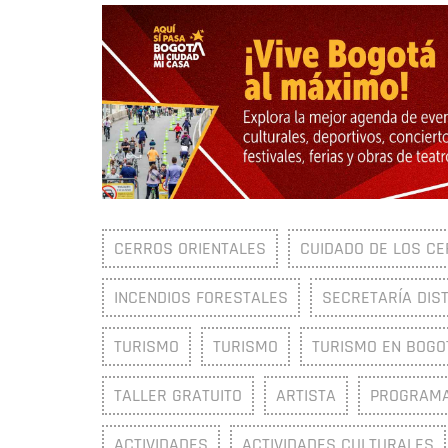
CERROS ORIENTALES
CUIDADO DE LOS CE
INCENDIOS FORESTALES
SECRETARÍA DIST
TURISMO
TURISMO
TURISMO EN BOGO
TALLER GRATUITO
ARTISTA
PROGRAMA
ACTIVIDADES
ACTIVIDADES CULTURALES