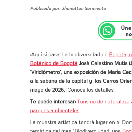
Publicado por: Jhonattan Sarmiento
Únet
no
¡Aquí sí pasa! La biodiversidad de
Bogotá, m
Botánico de Bogotá
José Celestino Mutis (JB
'Viridiómetro', una exposición de María Cec
a la sabana de la capital y los Cerros Orie
mayo de 2026.
¡Conoce los detalles!
Te puede interesar:
Turismo de naturaleza a
parques ambientales
La muestra artística tendrá lugar en el D
temática del mes ´Biodiverciudad: una
Bog