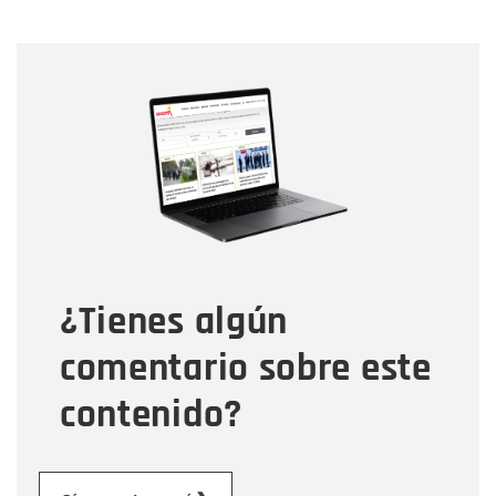
Nombre
Nombre
Correo electrónico
Tipo de comentario
¿Tienes algún
Mensaje
comentario sobre este
contenido?