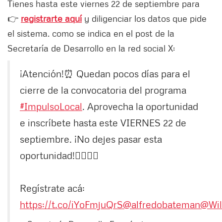
Tienes hasta este viernes 22 de septiembre para
👉
registrarte aquí
y diligenciar los datos que pide
el sistema. como se indica en el post de la
Secretaría de Desarrollo en la red social X:
¡Atención!⏰ Quedan pocos días para el
cierre de la convocatoria del programa
#ImpulsoLocal
. Aprovecha la oportunidad
e inscríbete hasta este VIERNES 22 de
septiembre. ¡No dejes pasar esta
oportunidad!🏃‍♀️🏃‍♂️
Regístrate acá:
https://t.co/iYoFmjuQrS
@alfredobateman
@Wil