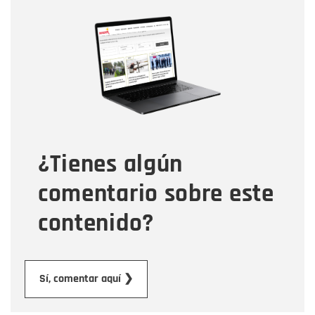
Nombre
Nombre
Correo electrónico
Tipo de comentario
¿Tienes algún
Mensaje
comentario sobre este
contenido?
Enviar
Sí, comentar aquí ❯