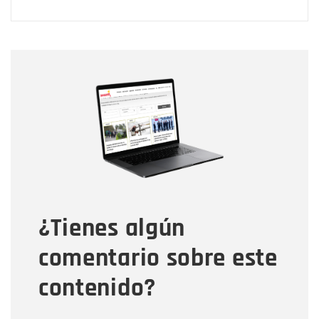
Nombre
Nombre
Correo electrónico
Tipo de comentario
¿Tienes algún
Mensaje
comentario sobre este
contenido?