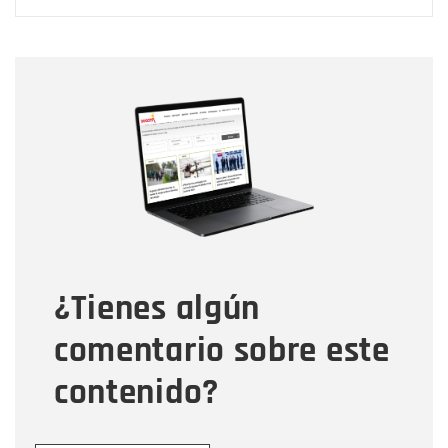
Nombre
Nombre
Correo electrónico
Tipo de comentario
¿Tienes algún
Mensaje
comentario sobre este
contenido?