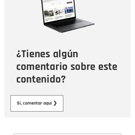
Correo electrónico
Tipo de comentario
¿Tienes algún
Mensaje
comentario sobre este
contenido?
Enviar
Sí, comentar aquí ❯