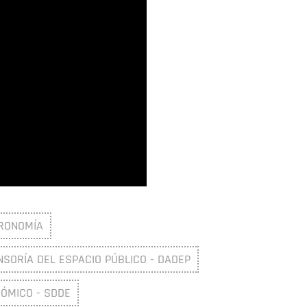
RONOMÍA
SORÍA DEL ESPACIO PÚBLICO - DADEP
NÓMICO - SDDE