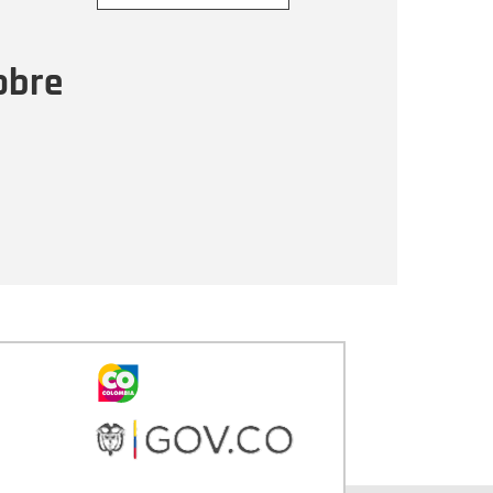
ensaje
obre
Enviar