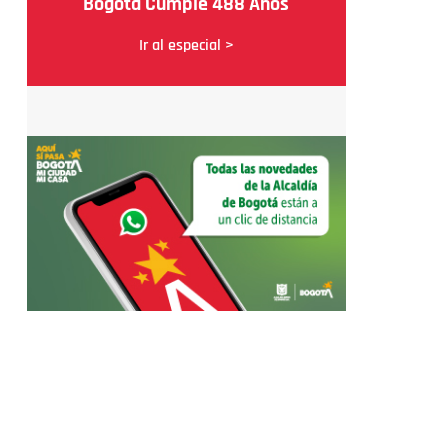
Bogotá Cumple 488 Años
Ir al especial >