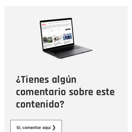
Nombre
Nombre
Correo electrónico
Tipo de comentario
¿Tienes algún
Mensaje
comentario sobre este
contenido?
Enviar
Sí, comentar aquí ❯