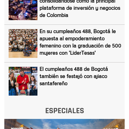
consolidándose como la principal
plataforma de inversión y negocios
de Colombia
En su cumpleaños 488, Bogotá le
apuesta al empoderamiento
femenino con la graduación de 500
mujeres con 'LiderTesas'
El cumpleaños 488 de Bogotá
también se festejó con ajiaco
santafereño
ESPECIALES