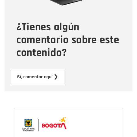
Tipo de comentario
¿Tienes algún
Mensaje
comentario sobre este
contenido?
Enviar
Sí, comentar aquí ❯