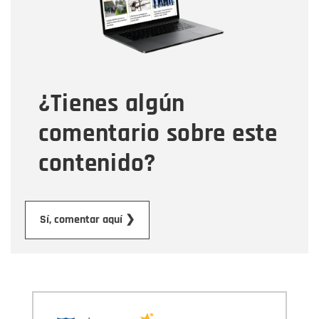
Tipo de comentario
¿Tienes algún
Mensaje
comentario sobre este
contenido?
Enviar
Sí, comentar aquí ❯