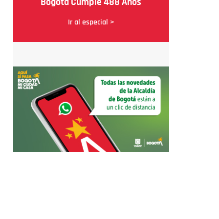
Bogotá Cumple 488 Años
Ir al especial >