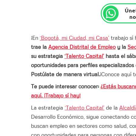
Únet
no
¡En
‘Bogotá, mi Ciudad, mi Casa’
trabajo sí
trae la
Agencia Distrital de Empleo
y la
Sec
su estrategia
‘Talento Capital’
hasta el sába
oportunidades para perfiles especializados en
Postúlate de manera virtual.
¡Conoce aquí to
Te puede interesar conocer:
¿Estás buscan
aquí. ¡Trabajo sí hay!
La estrategia
‘Talento Capital’
de la
Alcald
Desarrollo Económico, sigue conectando co
buscan empleo en sectores como salud, come
con oportunidades para personas con difere