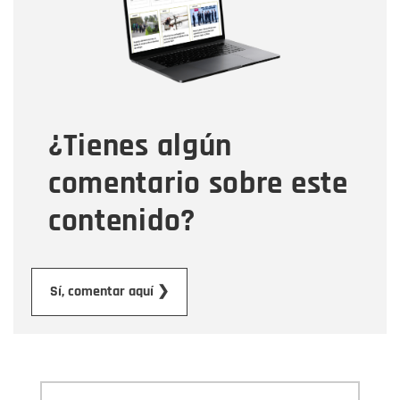
Correo electrónico
Tipo de comentario
¿Tienes algún
Mensaje
comentario sobre este
contenido?
Enviar
Sí, comentar aquí ❯