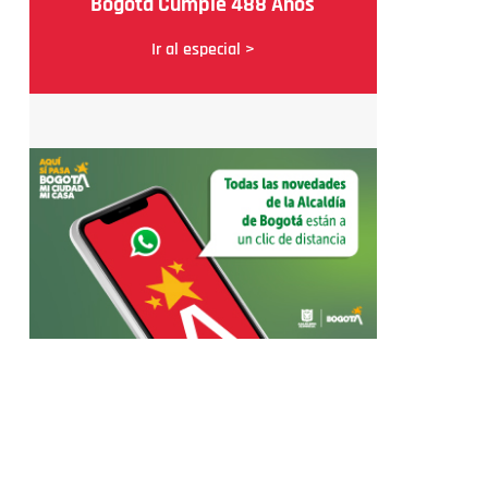
Bogotá Cumple 488 Años
Ir al especial >