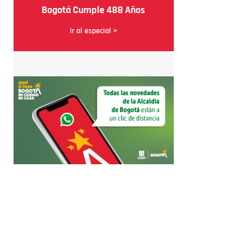
Bogotá Cumple 488 Años
Ir al especial >