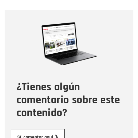
Nombre
Nombre
Correo electrónico
Tipo de comentario
¿Tienes algún
Mensaje
comentario sobre este
contenido?
Enviar
Sí, comentar aquí ❯