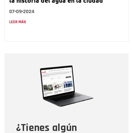
la historia del agua en la ciudad
07•09•2024
LEER MÁS
Nombre
Nombre
Correo electrónico
Tipo de comentario
¿Tienes algún
Mensaje