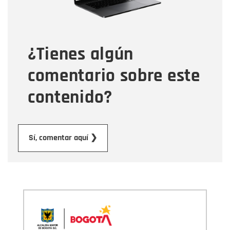
Tipo de comentario
¿Tienes algún
Mensaje
comentario sobre este
contenido?
Enviar
Sí, comentar aquí ❯