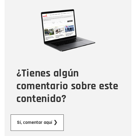
Nombre
Nombre
Correo electrónico
Tipo de comentario
¿Tienes algún
Mensaje
comentario sobre este
contenido?
Enviar
Sí, comentar aquí ❯