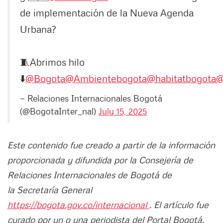
de implementación de la Nueva Agenda
Urbana?
🧵Abrimos hilo
⬇️
@Bogota
@Ambientebogota
@habitatbogota
@
— Relaciones Internacionales Bogotá
(@BogotaInter_nal)
July 15, 2025
Este contenido fue creado a partir de la información
proporcionada y difundida por la Consejería de
Relaciones Internacionales de Bogotá de
la Secretaría General
https://bogota.gov.co/internacional
. El artículo fue
curado por un o una periodista del Portal Bogotá.