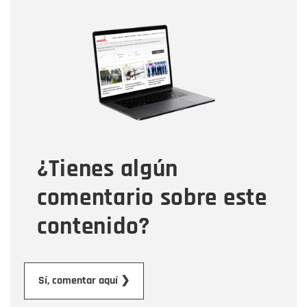
Nombre
Nombre
Correo electrónico
Tipo de comentario
¿Tienes algún
Mensaje
comentario sobre este
contenido?
Enviar
Sí, comentar aquí ❯