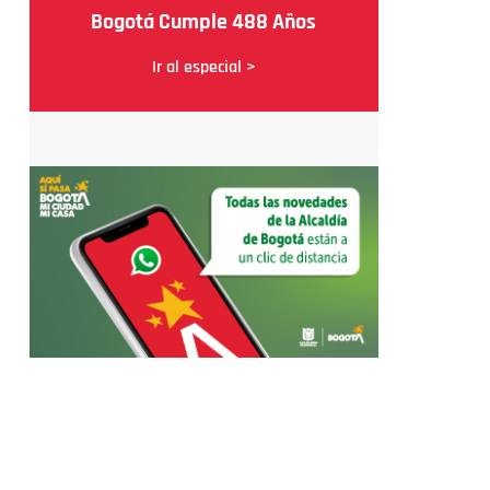
Bogotá Cumple 488 Años
Ir al especial >