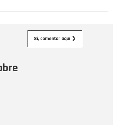
orreo electrónico
Sí, comentar aquí ❯
ensaje
obre
Enviar