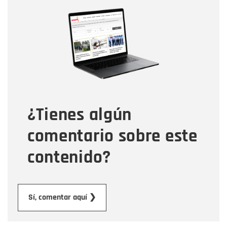
Nombre
Nombre
Correo electrónico
Tipo de comentario
¿Tienes algún
Mensaje
comentario sobre este
contenido?
Enviar
Sí, comentar aquí ❯