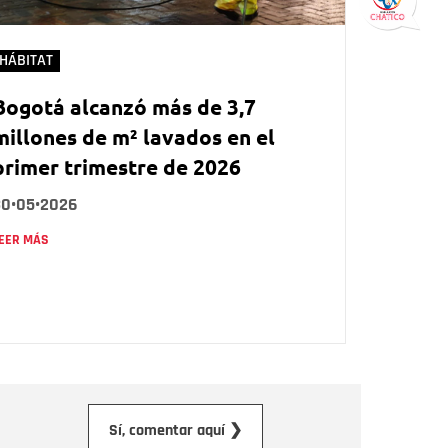
HÁBITAT
Bogotá alcanzó más de 3,7
millones de m² lavados en el
primer trimestre de 2026
30•05•2026
EER MÁS
orreo electrónico
Sí, comentar aquí ❯