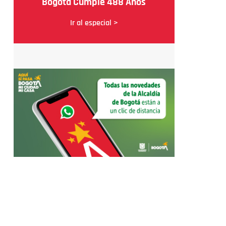
Bogotá Cumple 488 Años
Ir al especial >