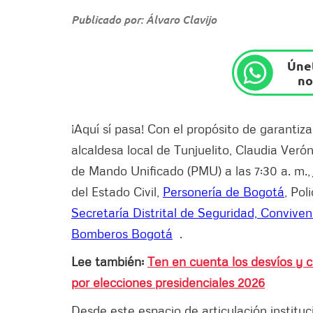
Publicado por: Álvaro Clavijo
Únet
no
¡Aquí sí pasa! Con el propósito de garantizar
alcaldesa local de Tunjuelito, Claudia Verón
de Mando Unificado (PMU) a las 7:30 a. m.,
del Estado Civil,
Personería de Bogotá
, Pol
Secretaría Distrital de Seguridad, Convivenc
Bombero
s Bogotá
.
Lee también:
Ten en cuenta los desvíos y c
por elecciones presidenciales 2026
Desde este espacio de articulación instituc