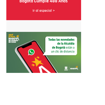
Bogotá Cumple 488 Años
Ir al especial >