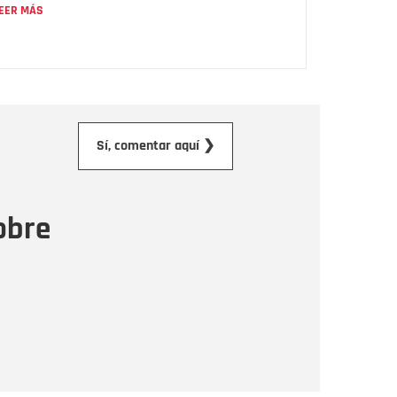
EER MÁS
orreo electrónico
Sí, comentar aquí ❯
ensaje
obre
Enviar