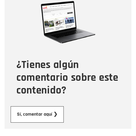
Nombre
Correo electrónico
Tipo de comentario
¿Tienes algún
Mensaje
comentario sobre este
contenido?
Enviar
Sí, comentar aquí ❯