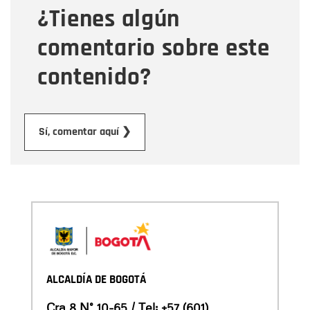
¿Tienes algún
Mensaje
comentario sobre este
contenido?
Enviar
Sí, comentar aquí ❯
ALCALDÍA DE BOGOTÁ
Cra 8 N° 10-65 / Tel:
+57 (601)