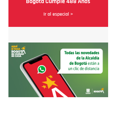
Bogotá Cumple 488 Años
Ir al especial >