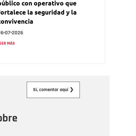
público con operativo que
fortalece la seguridad y la
convivencia
06•07•2026
EER MÁS
orreo electrónico
Sí, comentar aquí ❯
ensaje
obre