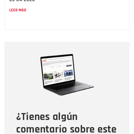
LEER MÁS
Nombre
Nombre
Correo electrónico
Tipo de comentario
¿Tienes algún
Mensaje
comentario sobre este