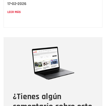
17•02•2026
LEER MÁS
Nombre
Nombre
Correo electrónico
Tipo de comentario
¿Tienes algún
Mensaje