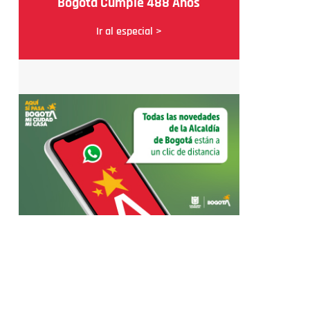
Bogotá Cumple 488 Años
Ir al especial >