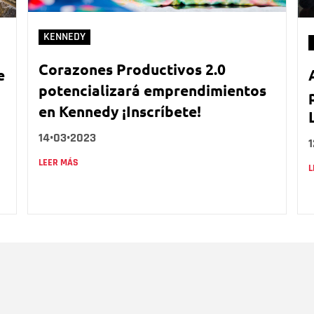
KENNEDY
Corazones Productivos 2.0
e
potencializará emprendimientos
en Kennedy ¡Inscríbete!
14•03•2023
LEER MÁS
L
Nombre
C
Nombre