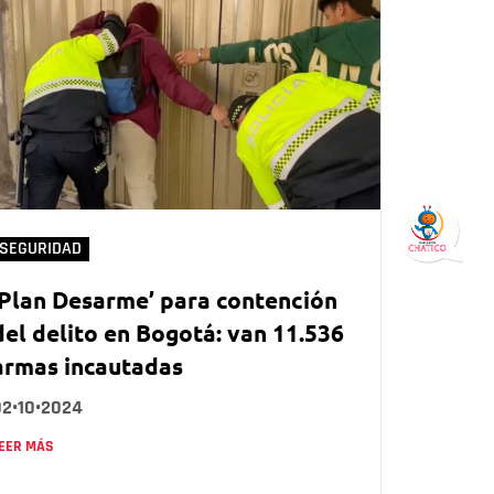
SEGURIDAD
‘Plan Desarme’ para contención
del delito en Bogotá: van 11.536
armas incautadas
02•10•2024
EER MÁS