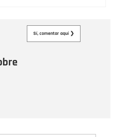
orreo electrónico
Sí, comentar aquí ❯
ensaje
obre
Enviar