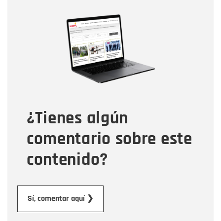
Nombre
Nombre
Correo electrónico
Tipo de comentario
¿Tienes algún
Mensaje
comentario sobre este
contenido?
Enviar
Sí, comentar aquí ❯