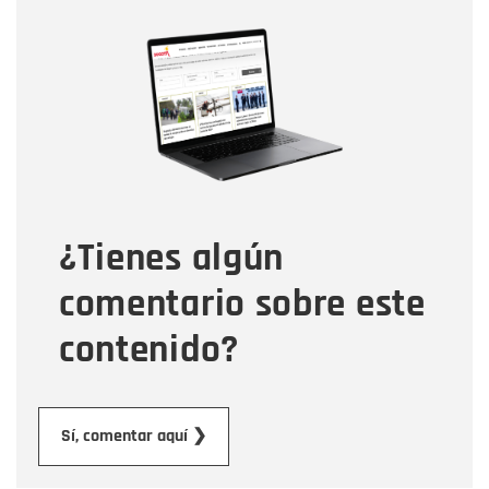
Nombre
Nombre
Correo electrónico
Tipo de comentario
¿Tienes algún
Mensaje
comentario sobre este
contenido?
Enviar
Sí, comentar aquí ❯