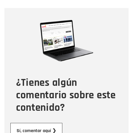
Nombre
Nombre
Correo electrónico
Tipo de comentario
¿Tienes algún
Mensaje
comentario sobre este
contenido?
Enviar
Sí, comentar aquí ❯