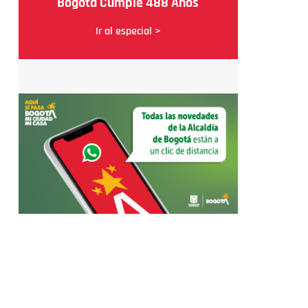
Bogotá Cumple 488 Años
Ir al especial >