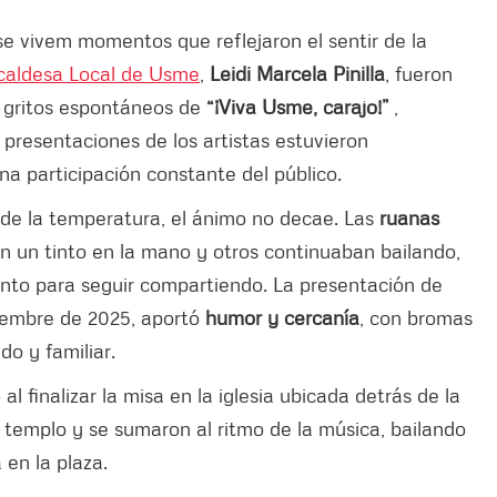
se vivem momentos que reflejaron el sentir de la
caldesa Local de Usme
,
Leidi Marcela Pinilla
, fueron
y gritos espontáneos de
“¡Viva Usme, carajo!”
,
as presentaciones de los artistas estuvieron
na participación constante del público.
r de la temperatura, el ánimo no decae. Las
ruanas
on un tinto en la mano y otros continuaban bailando,
nto para seguir compartiendo. La presentación de
iembre de 2025, aportó
humor y cercanía
, con bromas
o y familiar.
 finalizar la misa en la iglesia ubicada detrás de la
l templo y se sumaron al ritmo de la música, bailando
en la plaza.