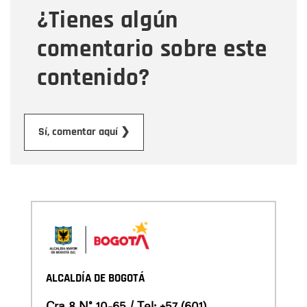
¿Tienes algún
Mensaje
comentario sobre este
contenido?
Enviar
Sí, comentar aquí ❯
ALCALDÍA DE BOGOTÁ
Cra 8 N° 10-65 / Tel:
+57 (601)