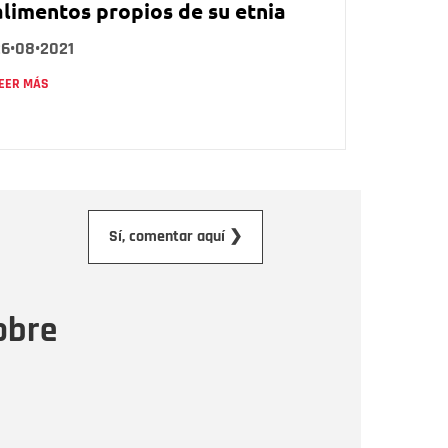
alimentos propios de su etnia
26•08•2021
EER MÁS
orreo electrónico
Sí, comentar aquí ❯
ensaje
obre