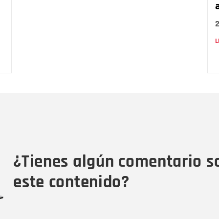
L
Nombre
C
Nombre
Tipo de comentario
M
¿Tienes algún comentario s
este contenido?