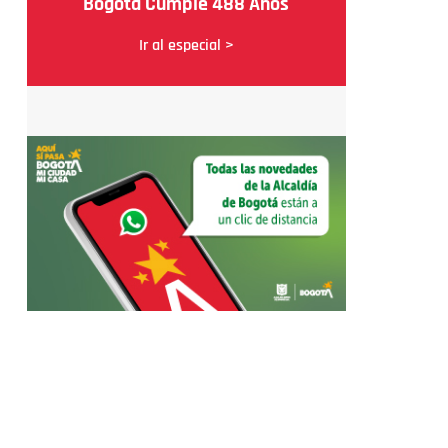
Bogotá Cumple 488 Años
Ir al especial >