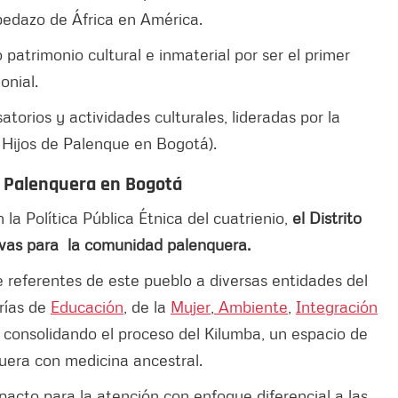
edazo de África en América.
trimonio cultural e inmaterial por ser el primer
onial.
orios y actividades culturales, lideradas por la
Hijos de Palenque en Bogotá).
d Palenquera en Bogotá
 la Política Pública Étnica del cuatrienio,
el Distrito
ivas para la comunidad palenquera.
de referentes de este pueblo a diversas entidades del
arías de
Educación
, de la
Mujer
,
Ambiente
,
Integración
 consolidando el proceso del Kilumba, un espacio de
uera con medicina ancestral.
pacto para la atención con enfoque diferencial a las