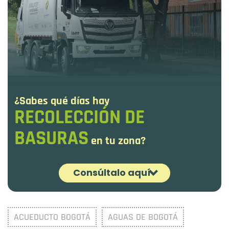
¿Sabes qué días hay
RECOLECCIÓN DE
BASURAS
en tu zona?
Consúltalo aquí
¡Es fácil! Ingresa la dirección y selecciona
ACUEDUCTO BOGOTÁ
AGUAS DE BOGOTÁ
'Esquema de recolección de basuras'