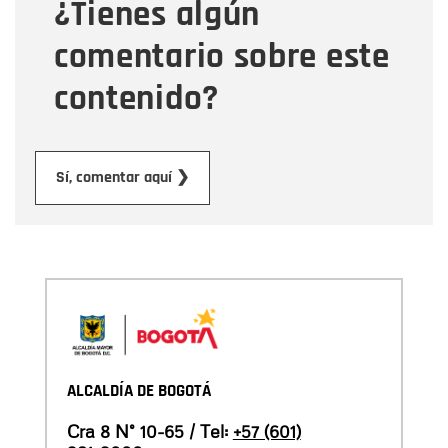
¿Tienes algún
Mensaje
comentario sobre este
contenido?
Enviar
Sí, comentar aquí ❯
ALCALDÍA DE BOGOTÁ
Cra 8 N° 10-65 / Tel:
+57 (601)