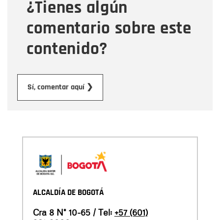
¿Tienes algún
Mensaje
comentario sobre este
contenido?
Enviar
Sí, comentar aquí ❯
ALCALDÍA DE BOGOTÁ
Cra 8 N° 10-65 / Tel:
+57 (601)