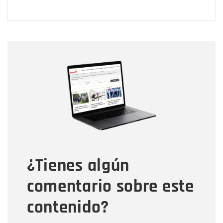
Nombre
Nombre
Correo electrónico
Tipo de comentario
¿Tienes algún
Mensaje
comentario sobre este
contenido?