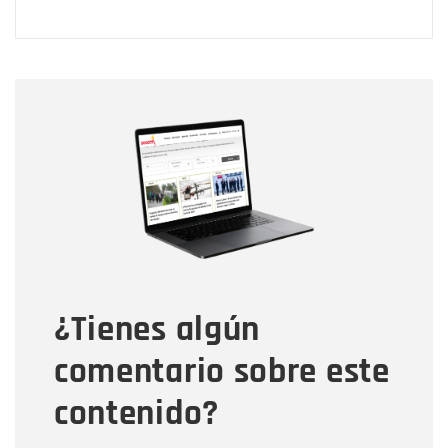
Nombre
Nombre
Correo electrónico
Tipo de comentario
¿Tienes algún
Mensaje
comentario sobre este
contenido?