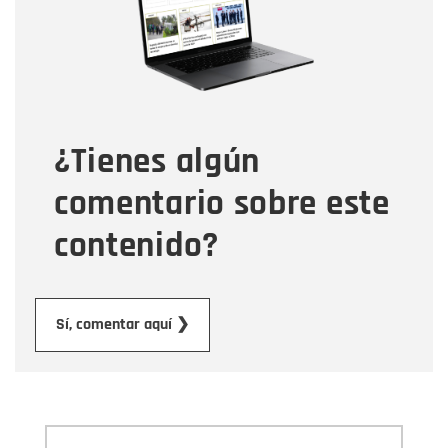
Correo electrónico
Tipo de comentario
¿Tienes algún
Mensaje
comentario sobre este
contenido?
Enviar
Sí, comentar aquí ❯