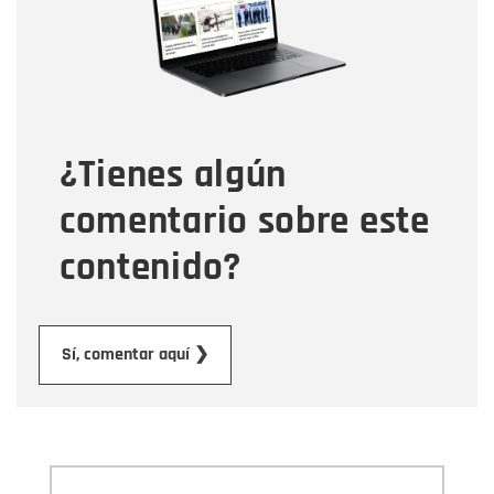
Tipo de comentario
¿Tienes algún
Mensaje
comentario sobre este
contenido?
Enviar
Sí, comentar aquí ❯