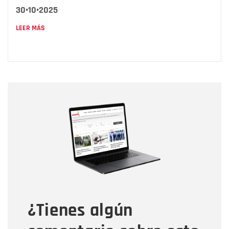
30•10•2025
LEER MÁS
Nombre
Nombre
Correo electrónico
Tipo de comentario
¿Tienes algún
Mensaje