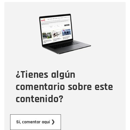
Nombre
Nombre
Correo electrónico
Tipo de comentario
¿Tienes algún
Mensaje
comentario sobre este
contenido?
Enviar
Sí, comentar aquí ❯