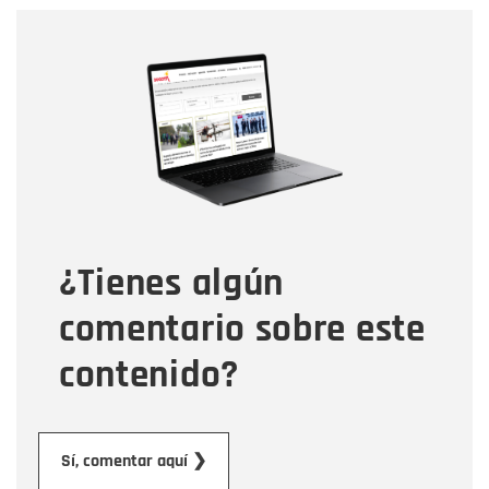
Nombre
Nombre
Correo electrónico
Tipo de comentario
¿Tienes algún
Mensaje
comentario sobre este
contenido?
Enviar
Sí, comentar aquí ❯