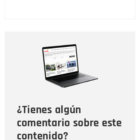
Nombre
Nombre
Correo electrónico
Tipo de comentario
¿Tienes algún
Mensaje
comentario sobre este
contenido?