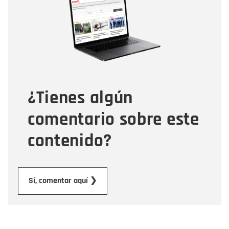
Correo electrónico
Tipo de comentario
¿Tienes algún
Mensaje
comentario sobre este
contenido?
Enviar
Sí, comentar aquí ❯