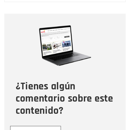
Nombre
Nombre
Correo electrónico
Tipo de comentario
¿Tienes algún
Mensaje
comentario sobre este
contenido?