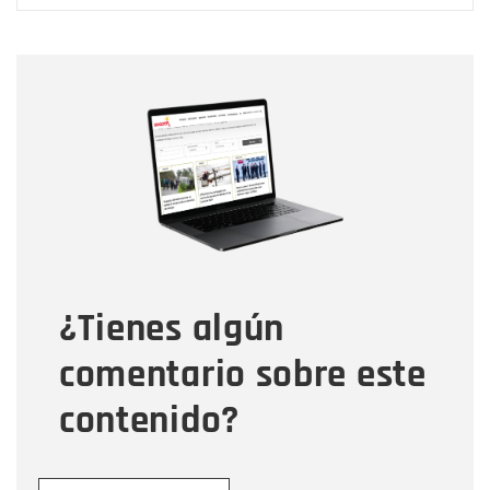
Nombre
Nombre
Correo electrónico
Tipo de comentario
¿Tienes algún
Mensaje
comentario sobre este
contenido?