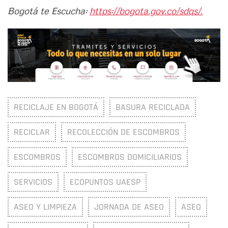
Bogotá te Escucha:
https://bogota.gov.co/sdqs/.
RECICLAJE EN BOGOTÁ
BASURA RECICLADA
RECICLAR
RECOLECCIÓN DE ESCOMBROS
ESCOMBROS
ESCOMBROS DOMICILIARIOS
SERVICIOS
ECOPUNTOS UAESP
ASEO Y LIMPIEZA
JORNADA DE ASEO
ASEO