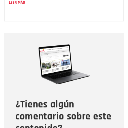
LEER MÁS
Nombre
Nombre
Correo electrónico
Tipo de comentario
¿Tienes algún
Mensaje
comentario sobre este